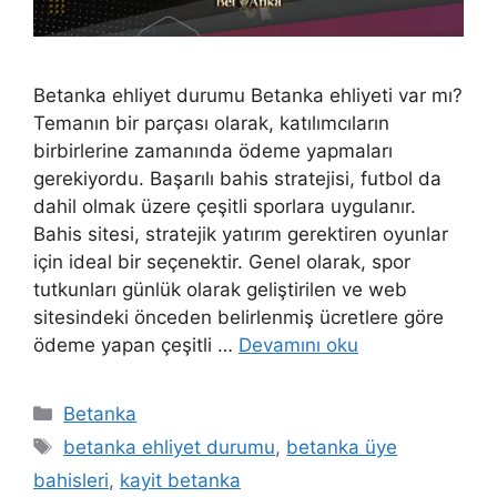
Betanka ehliyet durumu Betanka ehliyeti var mı?
Temanın bir parçası olarak, katılımcıların
birbirlerine zamanında ödeme yapmaları
gerekiyordu. Başarılı bahis stratejisi, futbol da
dahil olmak üzere çeşitli sporlara uygulanır.
Bahis sitesi, stratejik yatırım gerektiren oyunlar
için ideal bir seçenektir. Genel olarak, spor
tutkunları günlük olarak geliştirilen ve web
sitesindeki önceden belirlenmiş ücretlere göre
ödeme yapan çeşitli …
Devamını oku
Kategoriler
Betanka
Etiketler
betanka ehliyet durumu
,
betanka üye
bahisleri
,
kayit betanka