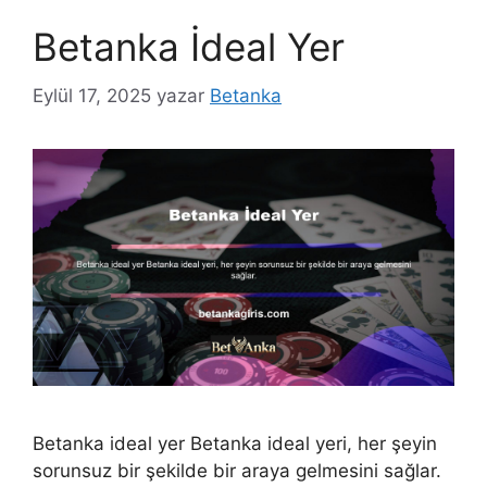
Betanka İdeal Yer
Eylül 17, 2025
yazar
Betanka
Betanka ideal yer Betanka ideal yeri, her şeyin
sorunsuz bir şekilde bir araya gelmesini sağlar.