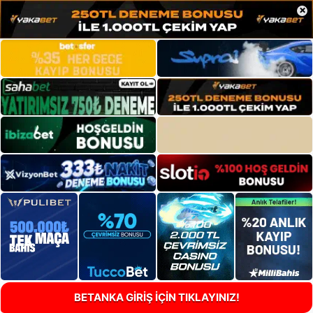
×
BETANKA GİRİŞ İÇİN TIKLAYINIZ!