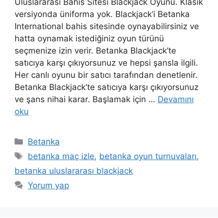
Uluslararası Bahis Sitesi Blackjack Oyunu. Klasik
versiyonda üniforma yok. Blackjack’i Betanka
International bahis sitesinde oynayabilirsiniz ve
hatta oynamak istediğiniz oyun türünü
seçmenize izin verir. Betanka Blackjack’te
satıcıya karşı çıkıyorsunuz ve hepsi şansla ilgili.
Her canlı oyunu bir satıcı tarafından denetlenir.
Betanka Blackjack’te satıcıya karşı çıkıyorsunuz
ve şans nihai karar. Başlamak için …
Devamını
oku
Kategoriler
Betanka
Etiketler
betanka maç izle
,
betanka oyun turnuvaları
,
betanka uluslararası blackjack
Yorum yap