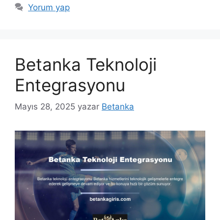
Yorum yap
Betanka Teknoloji
Entegrasyonu
Mayıs 28, 2025
yazar
Betanka