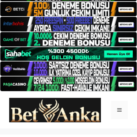
İçeriğe
atla
Menü