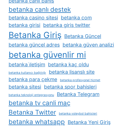
betanka canlı bahis
betanka canlı destek
betanka casino sitesi
betanka com
betanka girisi
betanka giris twitter
Betanka Giriş
Betanka Güncel
betanka güncel adres
betanka güven analizi
betanka güvenlir mi
betanka i̇letişim
betanka kaç oldu
betanka lisanslı site
betanka kullanıcı bağlılığı
betanka para çekme
betanka profesyonel hizmet
betanka sitesi
betanka spor bahisleri
Betanka Telegram
betanka teknoloji entegrasyonu
betanka tv canli maç
Betanka Twitter
betanka voleybol bahisleri
betanka whatsapp
Betanka Yeni Giriş