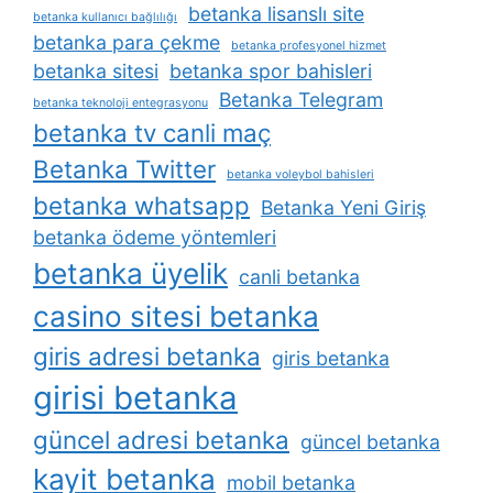
betanka lisanslı site
betanka kullanıcı bağlılığı
betanka para çekme
betanka profesyonel hizmet
betanka sitesi
betanka spor bahisleri
Betanka Telegram
betanka teknoloji entegrasyonu
betanka tv canli maç
Betanka Twitter
betanka voleybol bahisleri
betanka whatsapp
Betanka Yeni Giriş
betanka ödeme yöntemleri
betanka üyelik
canli betanka
casino sitesi betanka
giris adresi betanka
giris betanka
girisi betanka
güncel adresi betanka
güncel betanka
kayit betanka
mobil betanka