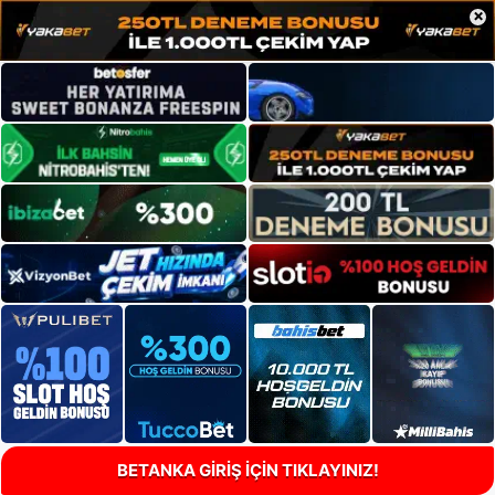
×
BETANKA GİRİŞ İÇİN TIKLAYINIZ!