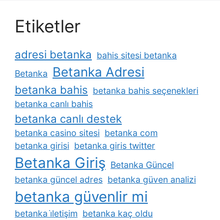
Etiketler
adresi betanka
bahis sitesi betanka
Betanka Adresi
Betanka
betanka bahis
betanka bahis seçenekleri
betanka canlı bahis
betanka canlı destek
betanka casino sitesi
betanka com
betanka girisi
betanka giris twitter
Betanka Giriş
Betanka Güncel
betanka güncel adres
betanka güven analizi
betanka güvenlir mi
betanka i̇letişim
betanka kaç oldu