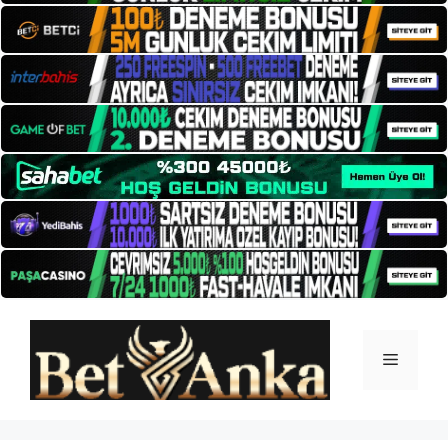
İçeriğe
atla
Menü