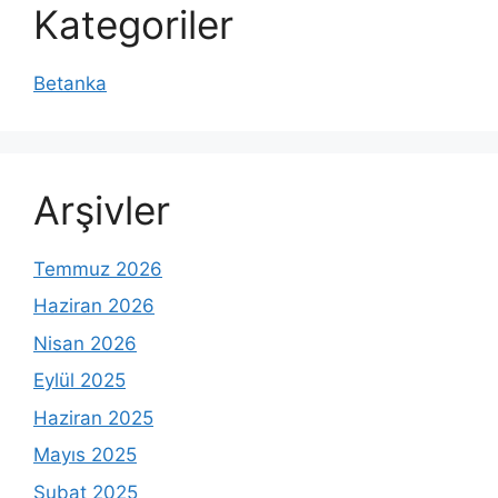
Kategoriler
Betanka
Arşivler
Temmuz 2026
Haziran 2026
Nisan 2026
Eylül 2025
Haziran 2025
Mayıs 2025
Şubat 2025