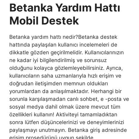
Betanka Yardım Hattı
Mobil Destek
Betanka yardım hattı nedir?Betanka destek
hattında paylaşılan kullanıcı incelemeleri de
dikkatle gözden geçirilmelidir. Kullanıcılarınızın
ne kadar iyi bilgilendirilmiş ve sorunsuz
olduğunu kolayca gözlemleyebilirsiniz. Ayrıca,
kullanıcıların saha uzmanlarıyla hızlı erişim ve
doğrudan iletişimden memnun oldukları
yorumlardan da anlaşılmaktadır. Herhangi bir
sorunla karşılaşmadan canlı sohbet, e -posta ve
sosyal medya dahil olmak üzere mevcut tüm
özellikleri kullanın! Aktiviteyi tamamladıktan
sonra lütfen düşüncelerinizi ve deneyimlerinizi
paylaşmayı unutmayın. Betanka giriş adresinde
erişim prosedürünü uygun şekilde