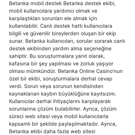
Betanka mobil destek Betanka destek ekibi,
mobil kullanıcılara yardımcı olmak ve
karşılaştıkları sorunları ele almak için
kullanılabilir. Canlı destek hattı kullanıcılara
bilgili ve güvenilir bireylerden oluşan bir ekip
sunar. Betanka kullanıcıları, sorular sorarak canlı
destek ekibinden yardım alma seçeneğine
sahiptir. Bu soruşturmalara yanıt olarak,
kafasına bir şey yapılması ve zorluk yaşıyor
olması mümkündür. Betanka Online Casino’nun
özel bir ekibi, soruşturmalara derhal cevap
verdi. Sorun veya sorunun kendisinden
kaynaklanan kaybın büyüklüğüne kayıtsızım.
Kullanıcılar derhal ihtiyaçlarını karşılayarak
sorunlarına çözüm bulabilirler. Ayrıca, çözüm
süreci web sitesi veya mobil kullanıcılarla
kapsamlı bir şekilde paylaşılmaktadır. Ayrıca,
Betanka ekibi daha fazla web sitesi