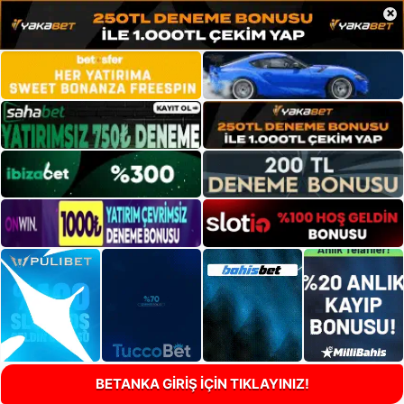
×
BETANKA GİRİŞ İÇİN TIKLAYINIZ!