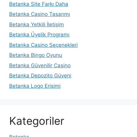
Betanka Site Farkı Daha
Betanka Casino Tasarımı
Betanka Yetkili İletişim
Betanka Üyelik Programı
Betanka Casino Seçenekleri
Betanka Bingo Oyunu
Betanka Güvenilir Casino
Betanka Depozito Güveni
Betanka Logo Erişimi
Kategoriler
Betanka