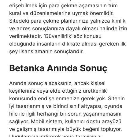
erişebilmek için para çekme aşamasının tüm
kural ve düzenlemelerine uymak önemlidir.
Sitedeki para çekme planlarınıza yalnızca kimlik
ve adres sonuçlarınıza dayalı olması halinde izin
verilmektedir. ‘Güvenilirlik’ söz konusu
olduğunda insanların dikkate alması gereken ilk
şey lisanslamanın sonuçlarıdır.
Betanka Anında Sonuç
Anında sonuç alacaksınız, ancak kişisel
keşifleriniz veya elde ettiğiniz üretkenlik
konusunda endişelenmenize gerek yok. Sitenin
iyi tasarlanmış ve birinci sınıf altyapısı, oyunda
hile ile ilgili herhangi bir sorun yaşanmamasını
sağlıyor. Mobil sistem, kullanıcı dostu arayüzü
ve gelişmiş tasarımıyla büyük beğeni topluyor.
Uygulamayı indirerek veya tarayıcınızı