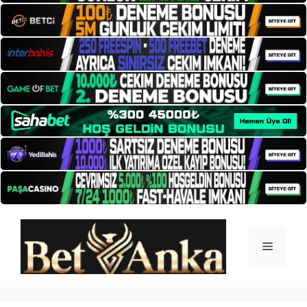
İçeriğe
atla
Menü