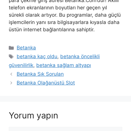
para çekme giriş adresi Betanka.Com’dur! Akıllı
telefon ekranlarının boyutları her geçen yıl
sürekli olarak artıyor. Bu programlar, daha güçlü
işlemcilerin yanı sıra bilgisayarlara kıyasla daha
üstün internet bağlantılarına sahiptir.
Kategoriler
Betanka
Etiketler
betanka kaç oldu
,
betanka öncelikli
güvenilirlik
,
betanka sağlam altyapı
Betanka Sık Sorulan
Betanka Olağanüstü Slot
Yorum yapın
Yorum