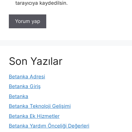
tarayıcıya kaydedilsin.
Son Yazılar
Betanka Adresi
Betanka Giriş
Betanka
Betanka Teknoloji Gelişimi
Betanka Ek Hizmetler
Betanka Yardım Önceliği Değerleri