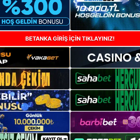
BETANKA GİRİŞ İÇİN TIKLAYINIZ!