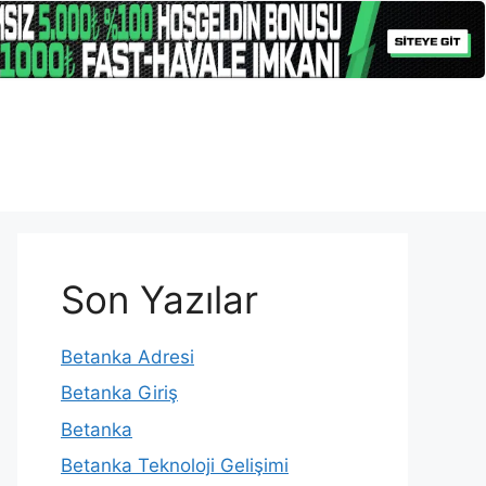
Son Yazılar
Betanka Adresi
Betanka Giriş
Betanka
Betanka Teknoloji Gelişimi