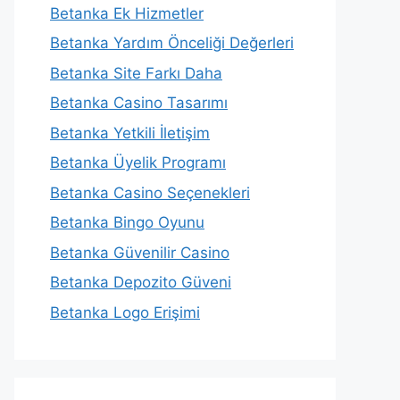
Betanka Ek Hizmetler
Betanka Yardım Önceliği Değerleri
Betanka Site Farkı Daha
Betanka Casino Tasarımı
Betanka Yetkili İletişim
Betanka Üyelik Programı
Betanka Casino Seçenekleri
Betanka Bingo Oyunu
Betanka Güvenilir Casino
Betanka Depozito Güveni
Betanka Logo Erişimi