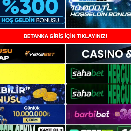
BETANKA GİRİŞ İÇİN TIKLAYINIZ!