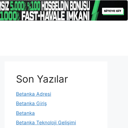
Son Yazılar
Betanka Adresi
Betanka Giriş
Betanka
Betanka Teknoloji Gelişimi