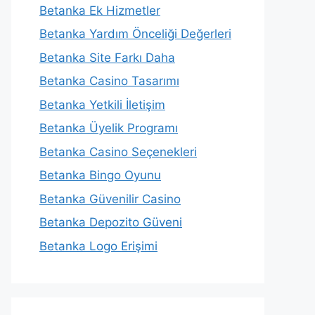
Betanka Ek Hizmetler
Betanka Yardım Önceliği Değerleri
Betanka Site Farkı Daha
Betanka Casino Tasarımı
Betanka Yetkili İletişim
Betanka Üyelik Programı
Betanka Casino Seçenekleri
Betanka Bingo Oyunu
Betanka Güvenilir Casino
Betanka Depozito Güveni
Betanka Logo Erişimi