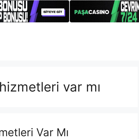
hizmetleri var mı
metleri Var Mı