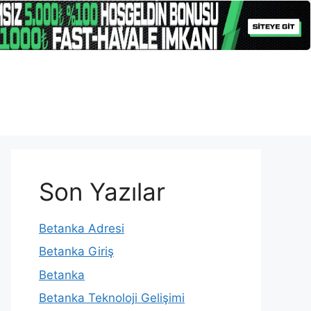
Son Yazılar
Betanka Adresi
Betanka Giriş
Betanka
Betanka Teknoloji Gelişimi