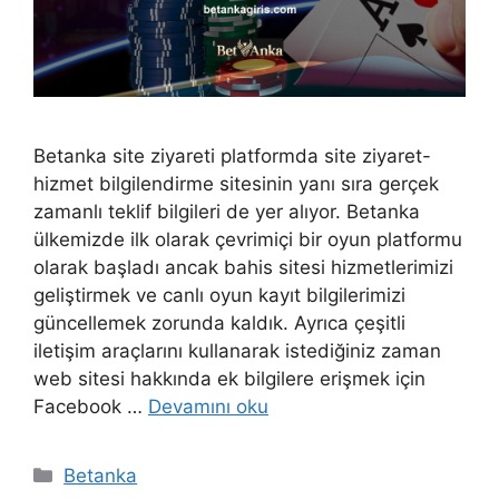
Betanka site ziyareti platformda site ziyaret-
hizmet bilgilendirme sitesinin yanı sıra gerçek
zamanlı teklif bilgileri de yer alıyor. Betanka
ülkemizde ilk olarak çevrimiçi bir oyun platformu
olarak başladı ancak bahis sitesi hizmetlerimizi
geliştirmek ve canlı oyun kayıt bilgilerimizi
güncellemek zorunda kaldık. Ayrıca çeşitli
iletişim araçlarını kullanarak istediğiniz zaman
web sitesi hakkında ek bilgilere erişmek için
Facebook …
Devamını oku
Kategoriler
Betanka