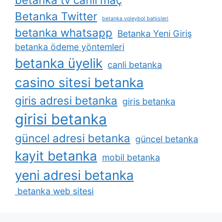
Betanka Twitter
betanka voleybol bahisleri
betanka whatsapp
Betanka Yeni Giriş
betanka ödeme yöntemleri
betanka üyelik
canli betanka
casino sitesi betanka
giris adresi betanka
giris betanka
girisi betanka
güncel adresi betanka
güncel betanka
kayit betanka
mobil betanka
yeni adresi betanka
betanka web sitesi