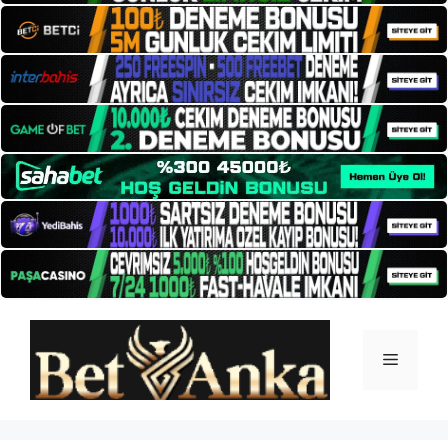
İçeriğe
atla
Menü