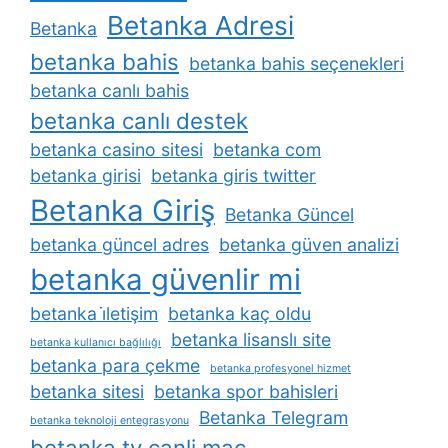
Betanka Adresi
Betanka
betanka bahis
betanka bahis seçenekleri
betanka canlı bahis
betanka canlı destek
betanka casino sitesi
betanka com
betanka girisi
betanka giris twitter
Betanka Giriş
Betanka Güncel
betanka güncel adres
betanka güven analizi
betanka güvenlir mi
betanka i̇letişim
betanka kaç oldu
betanka lisanslı site
betanka kullanıcı bağlılığı
betanka para çekme
betanka profesyonel hizmet
betanka sitesi
betanka spor bahisleri
Betanka Telegram
betanka teknoloji entegrasyonu
betanka tv canli maç