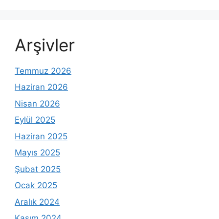
Arşivler
Temmuz 2026
Haziran 2026
Nisan 2026
Eylül 2025
Haziran 2025
Mayıs 2025
Şubat 2025
Ocak 2025
Aralık 2024
Kasım 2024