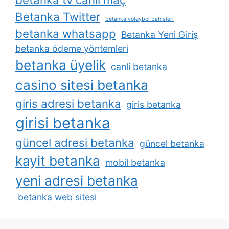
Betanka Twitter
betanka voleybol bahisleri
betanka whatsapp
Betanka Yeni Giriş
betanka ödeme yöntemleri
betanka üyelik
canli betanka
casino sitesi betanka
giris adresi betanka
giris betanka
girisi betanka
güncel adresi betanka
güncel betanka
kayit betanka
mobil betanka
yeni adresi betanka
betanka web sitesi