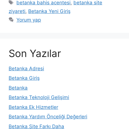
Etiketler
betanka bahis acentesi
,
betanka site
ziyareti
,
Betanka Yeni Giriş
Yorum yap
Son Yazılar
Betanka Adresi
Betanka Giriş
Betanka
Betanka Teknoloji Gelişimi
Betanka Ek Hizmetler
Betanka Yardım Önceliği Değerleri
Betanka Site Farkı Daha