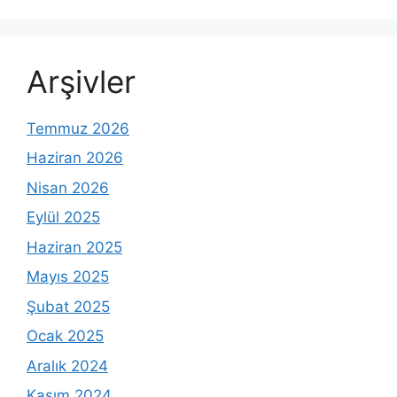
Arşivler
Temmuz 2026
Haziran 2026
Nisan 2026
Eylül 2025
Haziran 2025
Mayıs 2025
Şubat 2025
Ocak 2025
Aralık 2024
Kasım 2024