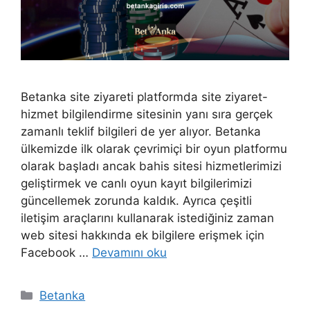
Betanka site ziyareti platformda site ziyaret-
hizmet bilgilendirme sitesinin yanı sıra gerçek
zamanlı teklif bilgileri de yer alıyor. Betanka
ülkemizde ilk olarak çevrimiçi bir oyun platformu
olarak başladı ancak bahis sitesi hizmetlerimizi
geliştirmek ve canlı oyun kayıt bilgilerimizi
güncellemek zorunda kaldık. Ayrıca çeşitli
iletişim araçlarını kullanarak istediğiniz zaman
web sitesi hakkında ek bilgilere erişmek için
Facebook …
Devamını oku
Kategoriler
Betanka